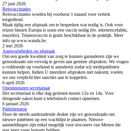
27 juni 2026
Reisvaccinaties
Reisvaccinaties worden bij voorkeur 1 maand voor vertrek
toegediend.
Maak tijdig een afspraak om te bespreken wat nodig is. Ook voor
reizen binnen Europa is soms een vaccin nodig (bv. tekenencefalitis,
mazelen). Tetanosvaccin is gratis beschikbaar in de praktijk. Meer
info op www.wanda.be.
2 mei 2026
Aanwezigheden op afspraak
Om een goede kwaliteit van zorg te kunnen garanderen zijn we
genoodzaakt om vervolg te geven aan gemiste afspraken. We vragen
u voldoende op voorhand te annuleren zodat wij medepatiënten
kunnen helpen. Indien U meerdere afspraken niet nakomt, voelen
we ons verplicht hier sancties aan te koppelen.
6 april 2026
Openingsuren secretariaat
Het secretariaat is elke dag gesloten tussen 12u en 14u. Voor
dringende zaken kunt u telefonisch contact opnemen.
6 januari 2026
Patiëntenstop
Door de steeds aanhoudende drukte zijn we genoodzaakt om
nieuwe patiënten op een wachtlijst te plaatsen. Nieuwe
aanmeldingen zijn enkel mogelijk voor inwoners van Menen die
nog geen vaste huisarts hebben.